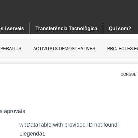
CONSULT
es aprovats
wpDataTable with provided ID not found!
Llegenda1