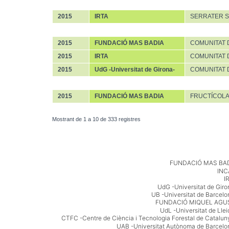
36
2015
IRTA
SERRATER S.
37
2015
FUNDACIÓ MAS BADIA
COMUNITAT 
2015
IRTA
COMUNITAT 
2015
UdG -Universitat de Girona-
COMUNITAT 
39
2015
FUNDACIÓ MAS BADIA
FRUCTÍCOLA
Mostrant de 1 a 10 de 333 registres
Chart
FUNDACIÓ MAS BA
INC
Bar chart with 34 bars.
I
UdG -Universitat de Giro
UB -Universitat de Barcelo
V
FUNDACIÓ MIQUEL AGU
UdL -Universitat de Llei
I
CTFC -Centre de Ciència i Tecnologia Forestal de Catalun
UAB -Universitat Autònoma de Barcelo
E