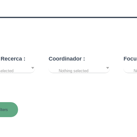
 Recerca :
Coordinador :
Focu
selected
Nothing selected
N
ilters