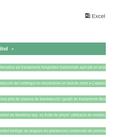
Excel
ítol
lternativa als tractaments fungicides tradicionals aplicats en postcollita de poma i p
educció del contingut en micotoxines en blat de moro a Catalunya
rova pilot de sistema de teledetecció i gestió de tractaments fitosanitaris a la vinya
ontrol de Monilinia spp. en fruita de pinyol: utilització de models de predicció i mèto
ontrol biològic de plagues en plantacions comercials de pomeres