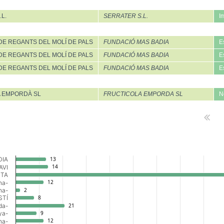
L.
SERRATER S.L.
I
DE REGANTS DEL MOLÍ DE PALS
FUNDACIÓ MAS BADIA
E
DE REGANTS DEL MOLÍ DE PALS
FUNDACIÓ MAS BADIA
E
DE REGANTS DEL MOLÍ DE PALS
FUNDACIÓ MAS BADIA
E
 EMPORDÀ SL
FRUCTICOLA EMPORDA SL
N
DIA
13
13
14
14
AVI
RTA
12
12
na-
na-
2
2
STÍ
8
8
da-
21
21
ya-
9
9
12
12
na-