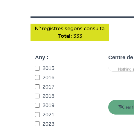
Nº registres segons consulta
Total:
333
Any :
Centre de
2015
Nothing 
2016
2017
2018
2019
Clear f
2021
2023