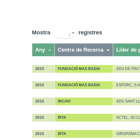
Mostra
registres
10
Any
Centre de Recerca
Líder de 
18
2015
FUNDACIÓ MAS BADIA
ADV DE FRU
20
2015
FUNDACIÓ MAS BADIA
ESPORC, S.A
24
2015
INCAVI
ADV SANT L
30
2015
IRTA
ACTEL, SCC
35
2015
IRTA
GIROPOMA CO