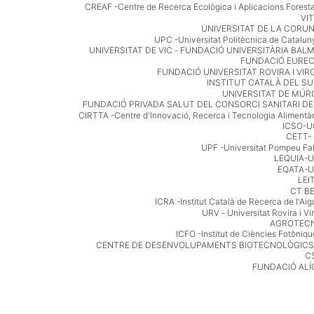
CREAF -Centre de Recerca Ecològica i Aplicacions Foresta
W
VI
UNIVERSITAT DE LA CORU
A
UPC -Universitat Politècnica de Catalun
UNIVERSITAT DE VIC - FUNDACIÓ UNIVERSITÀRIA BAL
S
FUNDACIÓ EURE
FUNDACIÓ UNIVERSITAT ROVIRA I VIRG
D
INSTITUT CATALÀ DEL S
UNIVERSITAT DE MÚR
A
FUNDACIÓ PRIVADA SALUT DEL CONSORCI SANITARI D
CIRTTA -Centre d'Innovació, Recerca i Tecnologia Alimentàr
T
ICSO-
CETT-
A
UPF -Universitat Pompeu Fa
LEQUIA-
T
EQATA-
LEI
A
CT B
B
ICRA -Institut Català de Recerca de l'Aig
URV - Universitat Rovira i Vir
L
AGROTEC
ICFO -Institut de Ciències Fotòniqu
E
CENTRE DE DESENVOLUPAMENTS BIOTECNOLÒGICS
C
,
FUNDACIÓ ALÍ
C
H