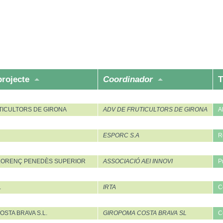
projecte
Coordinador
T
TICULTORS DE GIRONA
ADV DE FRUTICULTORS DE GIRONA
A
ESPORC S.A
R
LORENÇ PENEDÈS SUPERIOR
ASSOCIACIÓ AEI INNOVI
P
L
IRTA
C
STA BRAVA S.L.
GIROPOMA COSTA BRAVA SL
C