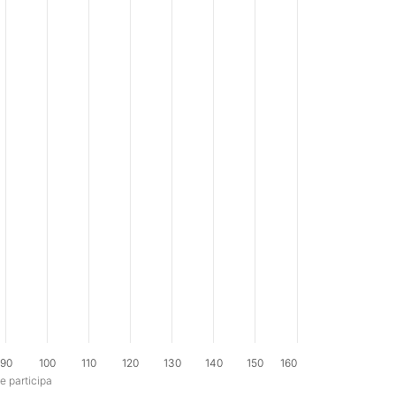
90
100
110
120
130
140
150
160
e participa